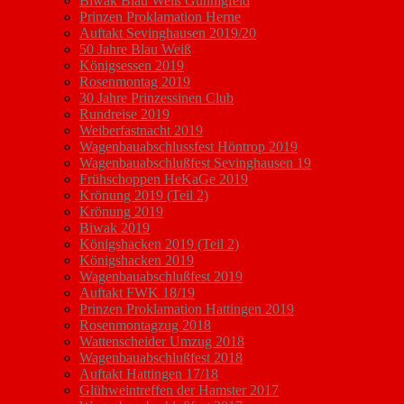
Biwak Blau Weiß Günnigfeld
Prinzen Proklamation Herne
Auftakt Sevinghausen 2019/20
50 Jahre Blau Weiß
Königsessen 2019
Rosenmontag 2019
30 Jahre Prinzessinen Club
Rundreise 2019
Weiberfastnacht 2019
Wagenbauabschlussfest Höntrop 2019
Wagenbauabschlußfest Sevinghausen 19
Frühschoppen HeKaGe 2019
Krönung 2019 (Teil 2)
Krönung 2019
Biwak 2019
Königshacken 2019 (Teil 2)
Königshacken 2019
Wagenbauabschlußfest 2019
Auftakt FWK 18/19
Prinzen Proklamation Hattingen 2019
Rosenmontagzug 2018
Wattenscheider Umzug 2018
Wagenbauabschlußfest 2018
Auftakt Hattingen 17/18
Glühweintreffen der Hamster 2017