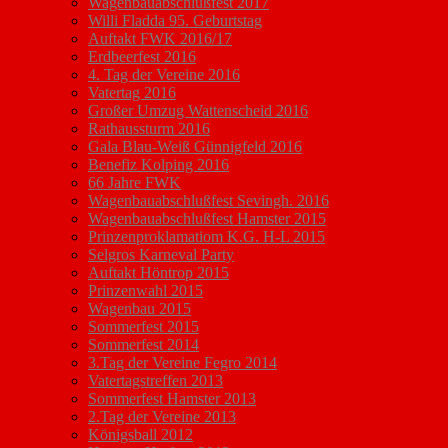
Wagenbauabschlußfest 2017
Willi Fladda 95. Geburtstag
Auftakt FWK 2016/17
Erdbeerfest 2016
4. Tag der Vereine 2016
Vatertag 2016
Großer Umzug Wattenscheid 2016
Rathaussturm 2016
Gala Blau-Weiß Günnigfeld 2016
Benefiz Kolping 2016
66 Jahre FWK
Wagenbauabschlußfest Sevingh. 2016
Wagenbauabschlußfest Hamster 2015
Prinzenproklamatiom K.G. H-L 2015
Selgros Karneval Party
Auftakt Höntrop 2015
Prinzenwahl 2015
Wagenbau 2015
Sommerfest 2015
Sommerfest 2014
3.Tag der Vereine Fegro 2014
Vatertagstreffen 2013
Sommerfest Hamster 2013
2.Tag der Vereine 2013
Königsball 2012