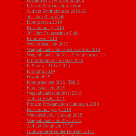
Biwak Blau Weiß Günnigfeld
Prinzen Proklamation Herne
Auftakt Sevinghausen 2019/20
50 Jahre Blau Weiß
Königsessen 2019
Rosenmontag 2019
30 Jahre Prinzessinen Club
Rundreise 2019
Weiberfastnacht 2019
Wagenbauabschlussfest Höntrop 2019
Wagenbauabschlußfest Sevinghausen 19
Frühschoppen HeKaGe 2019
Krönung 2019 (Teil 2)
Krönung 2019
Biwak 2019
Königshacken 2019 (Teil 2)
Königshacken 2019
Wagenbauabschlußfest 2019
Auftakt FWK 18/19
Prinzen Proklamation Hattingen 2019
Rosenmontagzug 2018
Wattenscheider Umzug 2018
Wagenbauabschlußfest 2018
Auftakt Hattingen 17/18
Glühweintreffen der Hamster 2017