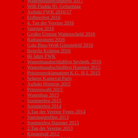
Wagenbauabschlußfest 2017
Willi Fladda 95. Geburtstag
Auftakt FWK 2016/17
Erdbeerfest 2016
4. Tag der Vereine 2016
Vatertag 2016
Großer Umzug Wattenscheid 2016
Rathaussturm 2016
Gala Blau-Weiß Günnigfeld 2016
Benefiz Kolping 2016
66 Jahre FWK
Wagenbauabschlußfest Sevingh. 2016
Wagenbauabschlußfest Hamster 2015
Prinzenproklamatiom K.G. H-L 2015
Selgros Karneval Party
Auftakt Höntrop 2015
Prinzenwahl 2015
Wagenbau 2015
Sommerfest 2015
Sommerfest 2014
3.Tag der Vereine Fegro 2014
Vatertagstreffen 2013
Sommerfest Hamster 2013
2.Tag der Vereine 2013
Königsball 2012