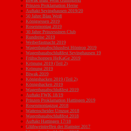
Biwak Blau Weiß Günnigfeld
Prinzen Proklamation Herne
Auftakt Sevinghausen 2019/20
50 Jahre Blau Weiß
Königsessen 2019
Rosenmontag 2019
30 Jahre Prinzessinen Club
Rundreise 2019
Weiberfastnacht 2019
Wagenbauabschlussfest Höntrop 2019
Wagenbauabschlußfest Sevinghausen 19
Frühschoppen HeKaGe 2019
Krönung 2019 (Teil 2)
Krönung 2019
Biwak 2019
Königshacken 2019 (Teil 2)
Königshacken 2019
Wagenbauabschlußfest 2019
Auftakt FWK 18/19
Prinzen Proklamation Hattingen 2019
Rosenmontagzug 2018
Wattenscheider Umzug 2018
Wagenbauabschlußfest 2018
Auftakt Hattingen 17/18
Glühweintreffen der Hamster 2017