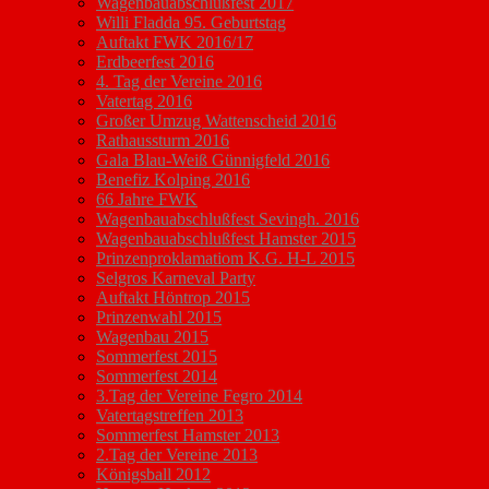
Wagenbauabschlußfest 2017
Willi Fladda 95. Geburtstag
Auftakt FWK 2016/17
Erdbeerfest 2016
4. Tag der Vereine 2016
Vatertag 2016
Großer Umzug Wattenscheid 2016
Rathaussturm 2016
Gala Blau-Weiß Günnigfeld 2016
Benefiz Kolping 2016
66 Jahre FWK
Wagenbauabschlußfest Sevingh. 2016
Wagenbauabschlußfest Hamster 2015
Prinzenproklamatiom K.G. H-L 2015
Selgros Karneval Party
Auftakt Höntrop 2015
Prinzenwahl 2015
Wagenbau 2015
Sommerfest 2015
Sommerfest 2014
3.Tag der Vereine Fegro 2014
Vatertagstreffen 2013
Sommerfest Hamster 2013
2.Tag der Vereine 2013
Königsball 2012