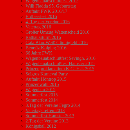
Wagenbauabschlußfest 2017
Willi Fladda 95. Geburtstag
Auftakt FWK 2016/17
Erdbeerfest 2016
4. Tag der Vereine 2016
Vatertag 2016
Großer Umzug Wattenscheid 2016
Rathaussturm 2016
Gala Blau-Weiß Günnigfeld 2016
Benefiz Kolping 2016
66 Jahre FWK
Wagenbauabschlußfest Sevingh. 2016
Wagenbauabschlußfest Hamster 2015
Prinzenproklamatiom K.G. H-L 2015
Selgros Karneval Party
Auftakt Höntrop 2015
Prinzenwahl 2015
Wagenbau 2015
Sommerfest 2015
Sommerfest 2014
3.Tag der Vereine Fegro 2014
Vatertagstreffen 2013
Sommerfest Hamster 2013
2.Tag der Vereine 2013
Königsball 2012