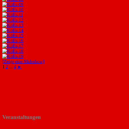
[Zeige eine Slideshow]
1
2
...
4
►
Veranstaltungen