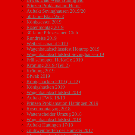
Biwak Blau Weiß Günnigfeld
Prinzen Proklamation Herne
Auftakt Sevinghausen 2019/20
50 Jahre Blau Weiß
Königsessen 2019
Rosenmontag 2019
30 Jahre Prinzessinen Club
Rundreise 2019
Weiberfastnacht 2019
Wagenbauabschlussfest Höntrop 2019
Wagenbauabschlußfest Sevinghausen 19
Frühschoppen HeKaGe 2019
Krönung 2019 (Teil 2)
Krönung 2019
Biwak 2019
Königshacken 2019 (Teil 2)
Königshacken 2019
Wagenbauabschlußfest 2019
Auftakt FWK 18/19
Prinzen Proklamation Hattingen 2019
Rosenmontagzug 2018
Wattenscheider Umzug 2018
Wagenbauabschlußfest 2018
Auftakt Hattingen 17/18
Glühweintreffen der Hamster 2017