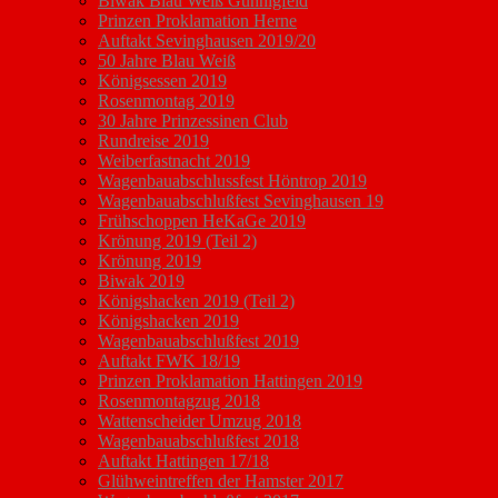
Biwak Blau Weiß Günnigfeld
Prinzen Proklamation Herne
Auftakt Sevinghausen 2019/20
50 Jahre Blau Weiß
Königsessen 2019
Rosenmontag 2019
30 Jahre Prinzessinen Club
Rundreise 2019
Weiberfastnacht 2019
Wagenbauabschlussfest Höntrop 2019
Wagenbauabschlußfest Sevinghausen 19
Frühschoppen HeKaGe 2019
Krönung 2019 (Teil 2)
Krönung 2019
Biwak 2019
Königshacken 2019 (Teil 2)
Königshacken 2019
Wagenbauabschlußfest 2019
Auftakt FWK 18/19
Prinzen Proklamation Hattingen 2019
Rosenmontagzug 2018
Wattenscheider Umzug 2018
Wagenbauabschlußfest 2018
Auftakt Hattingen 17/18
Glühweintreffen der Hamster 2017