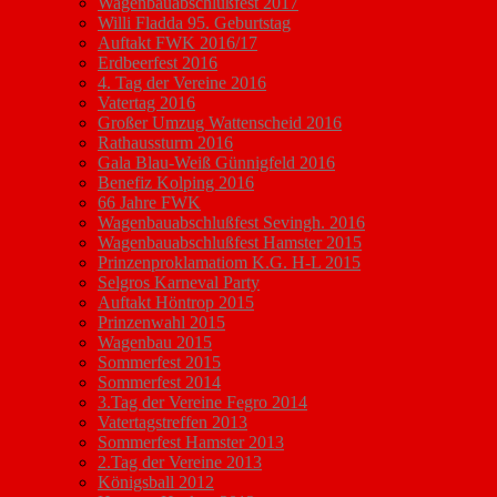
Wagenbauabschlußfest 2017
Willi Fladda 95. Geburtstag
Auftakt FWK 2016/17
Erdbeerfest 2016
4. Tag der Vereine 2016
Vatertag 2016
Großer Umzug Wattenscheid 2016
Rathaussturm 2016
Gala Blau-Weiß Günnigfeld 2016
Benefiz Kolping 2016
66 Jahre FWK
Wagenbauabschlußfest Sevingh. 2016
Wagenbauabschlußfest Hamster 2015
Prinzenproklamatiom K.G. H-L 2015
Selgros Karneval Party
Auftakt Höntrop 2015
Prinzenwahl 2015
Wagenbau 2015
Sommerfest 2015
Sommerfest 2014
3.Tag der Vereine Fegro 2014
Vatertagstreffen 2013
Sommerfest Hamster 2013
2.Tag der Vereine 2013
Königsball 2012